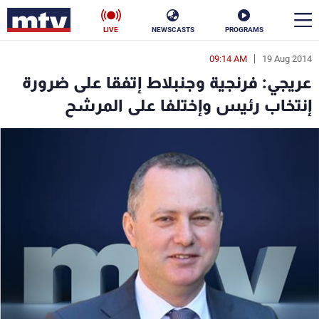
LIVE
NEWSCASTS
PROGRAMS
09:14 AM
19 Aug 2014
en
عريجي: فرنجية وجنبلاط إتفقا على ضرورة
الأخبار
إنتخاب رئيس وإختلفا على المرشح
سياسة
ناس
إقتصاد
فن
منوعات
رياضة
كأس العالم
البرامج
جدول البرامج