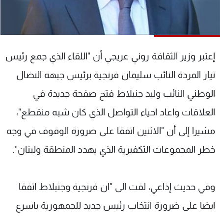
شاهد البرامج
الترددات
إعتبر وزير الثقافة روني عريجي أن "اللقاء الذي جمع رئيس
عن MTV
وظائف
الإنـتـاج
تواصل معنا
تيار المردة النائب سليمان فرنجية برئيس جبهة النضال
لاعلاناتكم
شروط الإسـتخدام
سياسة الخصوصية
الوطني النائب وليد جنبلاط فتح صفحة جديدة في
العلاقات واعاد احياء التواصل الذي كان شبه منقطع"،
مشيرا إلى أن "الاثنين اتفقا على ضرورة الوقوف في وجه
خطر المجموعات التكفيرية الذي يهدد المنطقة ولبنان".
وفي حديث إذاعي، لفت الى "ان فرنجية وجنبلاط اتفقا
ايضا على ضرورة انتخاب رئيس جديد للجمهورية باسرع