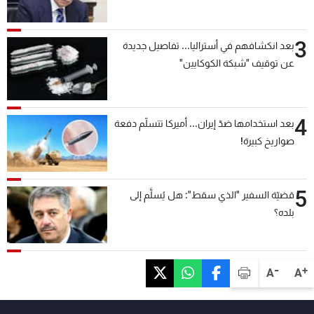
3
بعد انكشافهم في أستراليا... تفاصيل جديدة
عن توقيف "شبكة الكوكايين"
4
بعد استخدامها ضدّ إيران... أميركا تتسلّم دفعة
صواريخ كبيرة!
5
قضيّة السفير "الذي سقط": هل يُسلَّم إلى
بلده؟
-
+
A
A