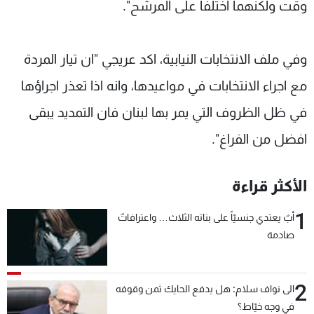
وقت ولكنهما اختلفا على المرشح".
وفي ملف الانتخابات النيابية، اكد عريجي "ان تيار المردة
مع اجراء الانتخابات في مواعيدها، وانه اذا تعذر اجراؤها
في ظل الظروف التي يمر بها لبنان فان التمديد يبقى
افضل من الفراغ".
الأكثر قراءة
1
أبٌ يعتدي جنسيّاً على بناته الثلاث… واعترافاتٌ
صادمة
2
الى نواف سلام: هل يدفع الحايك ثمن وقوفه
في وجه خيّاط؟