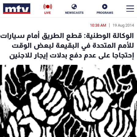
LIVE
NEWSCASTS
PROGRAMS
10:38 AM
19 Aug 2014
en
الوكالة الوطنية: قطع الطريق أمام سيارات
الأخبار
للأمم المتحدة في البقيعة لبعض الوقت
إحتجاجا على عدم دفع بدلات إيجار للاجئين
سياسة
ناس
إقتصاد
فن
منوعات
رياضة
كأس العالم
البرامج
جدول البرامج