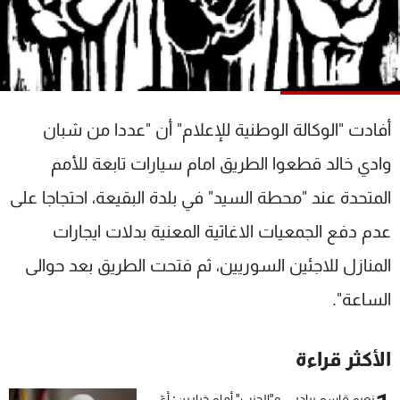
شاهد البرامج
الترددات
عن MTV
وظائف
الإنـتـاج
تواصل معنا
أفادت "الوكالة الوطنية للإعلام" أن "عددا من شبان
لاعلاناتكم
شروط الإسـتخدام
سياسة الخصوصية
وادي خالد قطعوا الطريق امام سيارات تابعة للأمم
المتحدة عند "محطة السيد" في بلدة البقيعة، احتجاجا على
عدم دفع الجمعيات الاغاثية المعنية بدلات ايجارات
المنازل للاجئين السوريين، ثم فتحت الطريق بعد حوالى
الساعة".
الأكثر قراءة
نعيم قاسم يبادر... و"الحزب" أمام خيارين: أيّ