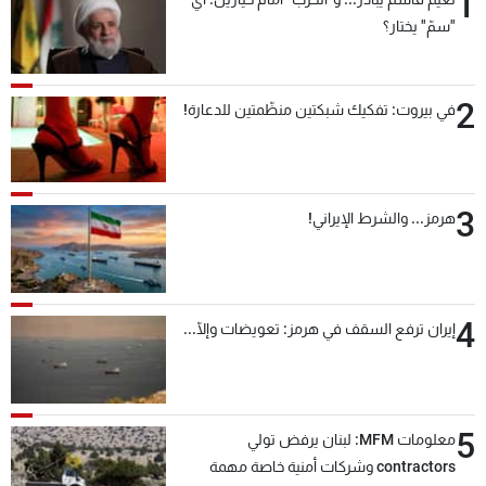
1
"سمّ" يختار؟
2
في بيروت: تفكيك شبكتين منظّمتين للدعارة!
3
هرمز... والشرط الإيراني!
4
إيران ترفع السقف في هرمز: تعويضات وإلّا...
5
معلومات MFM: لبنان يرفض تولي
contractors وشركات أمنية خاصة مهمة