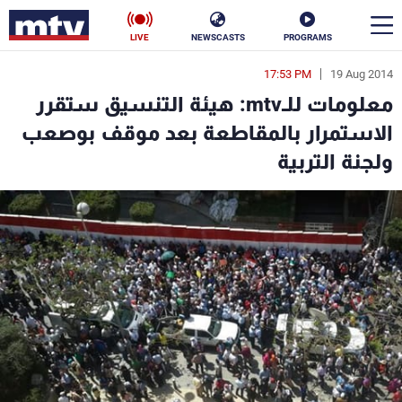
LIVE
NEWSCASTS
PROGRAMS
17:53 PM
19 Aug 2014
en
معلومات للـmtv: هيئة التنسيق ستقرر
الأخبار
الاستمرار بالمقاطعة بعد موقف بوصعب
ولجنة التربية
سياسة
ناس
إقتصاد
فن
منوعات
رياضة
كأس العالم
البرامج
جدول البرامج