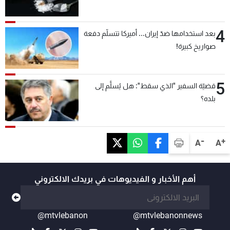
4
بعد استخدامها ضدّ إيران... أميركا تتسلّم دفعة
صواريخ كبيرة!
5
قضيّة السفير "الذي سقط": هل يُسلَّم إلى
بلده؟
-
+
A
A
أهم الأخبار و الفيديوهات في بريدك الالكتروني
@mtvlebanon
@mtvlebanonnews