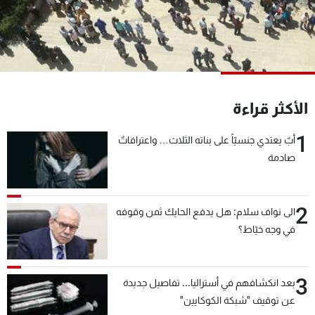
شاهد البرامج
الترددات
عن MTV
وظائف
الإنـتـاج
تواصل معنا
الأكثر قراءة
لاعلاناتكم
شروط الإسـتخدام
سياسة الخصوصية
1
أبٌ يعتدي جنسيّاً على بناته الثلاث… واعترافاتٌ
صادمة
2
الى نواف سلام: هل يدفع الحايك ثمن وقوفه
في وجه خيّاط؟
3
بعد انكشافهم في أستراليا... تفاصيل جديدة
عن توقيف "شبكة الكوكايين"