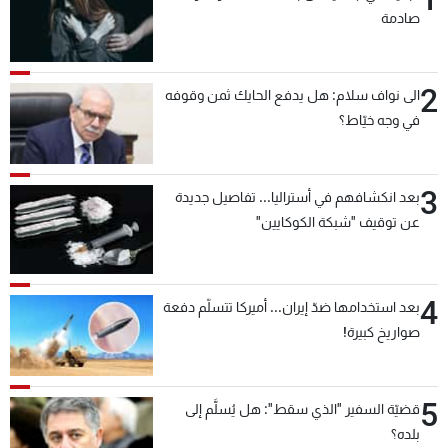
صادمة
2
الى نواف سلام: هل يدفع الحايك ثمن وقوفه
في وجه خيّاط؟
3
بعد انكشافهم في أستراليا... تفاصيل جديدة
عن توقيف "شبكة الكوكايين"
4
بعد استخدامها ضدّ إيران... أميركا تتسلّم دفعة
صواريخ كبيرة!
5
قضيّة السفير "الذي سقط": هل يُسلَّم إلى
بلده؟