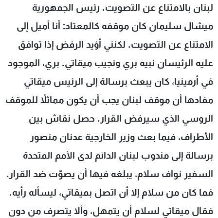
لبنان بالامتناع عن التصويت. رئيس الجمهورية
شاهد البرامج
الترددات
ميشال سليمان كان موقفه كالمعتاد: أنا أميل إلى
الامتناع عن التصويت. لكنني أؤيد الرفض إذا توافق
عن MTV
وظائف
عليه الرئيسان نبيه بري ونجيب ميقاتي. بري، الموجود
الإنـتـاج
تواصل معنا
لاعلاناتكم
شروط الإسـتخدام
في أرمينيا، كان يبعث برسالة إلى الرئيس ميقاتي
سياسة الخصوصية
مفادها أن موقف لبنان يجب أن يكون مماثلاً للموقف
الروسي الذي سيرفض القرار. حصل نقاش بين
الأطراف، فيما بعث وزير الخارجية عدنان منصور
برسالة إلى مندوب لبنان الدائم لدى الأمم المتحدة
السفير نواف سلام، يبلغه فيها أن يصوّت ضد القرار.
فما كان من سلام إلا أن اتصل بميقاتي، ليسأله رأيه.
فقال ميقاتي لسلام أن يتمهل، وألا يتصرف من دون