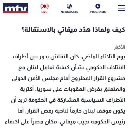
LIVE
NEWSCASTS
PROGRAMS
en
كيف ولماذا هدّد ميقاتي بالاستقالة؟
الأخبار
الأخبار
سياسة
ناس
يوم الثلاثاء الماضي، كان النقاش يدور بين أطراف
إقتصاد
فن
الائتلاف الحكومي بشأن كيفية تعامل لبنان مع
مشروع القرار المطروح أمام مجلس الأمن الدولي
منوعات
رياضة
والمتعلق بفرض العقوبات على سوريا. أكثرية
كأس العالم
الأطراف السياسية المشاركة في الحكومة تريد أن
يكون موقف لبنان حازماً لناحية رفض القرار، أما
البرامج
رئيس الحكومة نجيب ميقاتي، فكان مصراً على اكتفاء
جدول البرامج