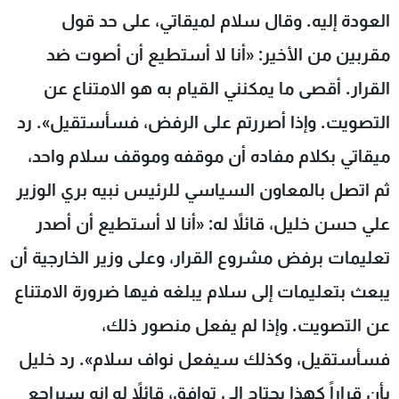
العودة إليه. وقال سلام لميقاتي، على حد قول
مقربين من الأخير: «أنا لا أستطيع أن أصوت ضد
القرار. أقصى ما يمكنني القيام به هو الامتناع عن
التصويت. وإذا أصررتم على الرفض، فسأستقيل». رد
ميقاتي بكلام مفاده أن موقفه وموقف سلام واحد،
ثم اتصل بالمعاون السياسي للرئيس نبيه بري الوزير
علي حسن خليل، قائلاً له: «أنا لا أستطيع أن أصدر
تعليمات برفض مشروع القرار، وعلى وزير الخارجية أن
يبعث بتعليمات إلى سلام يبلغه فيها ضرورة الامتناع
عن التصويت. وإذا لم يفعل منصور ذلك،
فسأستقيل، وكذلك سيفعل نواف سلام». رد خليل
بأن قراراً كهذا يحتاج إلى توافق، قائلاً له إنه سيراجع