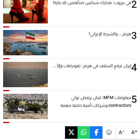
2
في بيروت: تفكيك شبكتين منظّمتين للدعارة!
3
هرمز... والشرط الإيراني!
4
إيران ترفع السقف في هرمز: تعويضات وإلّا...
5
معلومات MFM: لبنان يرفض تولي
contractors وشركات أمنية خاصة مهمة
التحقق من نزع سلاح "حزب الله"
-
+
A
A