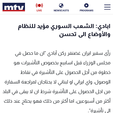
LIVE
NEWSCASTS
PROGRAMS
en
ابادي: الشعب السوري مؤيد للنظام
الأخبار
والأوضاع الى تحسن
سياسة
ناس
رأى سفير ايران غضنفر ركن آبادي "ان ما حصل في
إقتصاد
فن
مجلس الوزراء قبل اسابيع بخصوص التأشيرات هو
منوعات
رياضة
خطوة من أجل الحصول على التأشيرة في نقاط
كأس العالم
الوصول، واي ايراني او لبناني لا يحتاجان لمراجعة السفارة
من اجل الحصول على التأشيرة شرط ان لا يبقى في البلد
أكثر من أسبوعين، اما أكثر من ذلك فهو يحتاج عند ذلك
البرامج
الى تأشيرة".
جدول البرامج