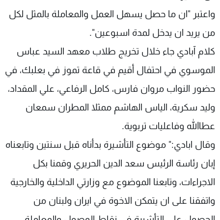
شاهد البرامج
واعتبر "ان ما حصل يسهل العمل والمعاملة بالمثل لكل
الترددات
من يريد ان يدخل لمدة اسبوعين".
كلام آبادي جاء خلال تخريج طلاب معهد السيد عباس
عن MTV
وظائف
الإنـتـاج
تواصل معنا
الموسوي في احتفال أقيم في قاعة تموز في بعلبك، في
لاعلاناتكم
شروط الإسـتخدام
سياسة الخصوصية
حضور النواب مروان فارس، كامل الرفاعي، علي المقداد،
وليد سكرية، الياس الهاشم ممثلا المطران سمعان
عطاالله وفاعليات تربوية.
وقال ابادي:" موضوع التأشيرة بدأناه قبل سنتين وتابعناه
إبان رئاسة الرئيس سعد الدين الحريري وقمنا بكل
الاجراءات، وتابعنا الموضوع مع وزارتي الداخلية والخارجية
واتفقنا على ان يتمكن الاخوة في ايران ولبنان من
الحصول على التأشيرة في نقاط الوصول والمعاملة