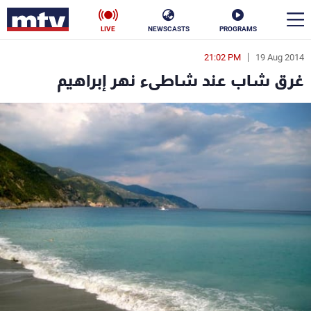
LIVE
NEWSCASTS
PROGRAMS
21:02 PM
19 Aug 2014
en
غرق شاب عند شاطىء نهر إبراهيم
الأخبار
سياسة
ناس
إقتصاد
فن
منوعات
رياضة
كأس العالم
البرامج
جدول البرامج