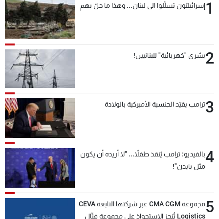
1
إسرائيليّون تسلّلوا الى لبنان... وهذا ما حلّ بهم
2
بشرى "كهربائية" للبنانيين!
3
ترامب يقيّد الجنسية الأميركية بالولادة
4
بالفيديو: ترامب يُنقذ طفلاً... "لا أريده أن يكون
مثل بايدن"!
5
مجموعة CMA CGM عبر شركتها التابعة CEVA
Logistics تُنجز الاستحواذ على مجموعة فتّال