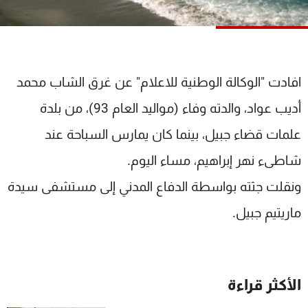
شاهد البرامج
الترددات
عن MTV
وظائف
افادت "الوكالة الوطنية للاعلام" عن غرق الشاب محمد
الإنـتـاج
تواصل معنا
أديب عواد، والدته وفاء (مواليد العام 93)، من بلدة
لاعلاناتكم
شروط الإسـتخدام
سياسة الخصوصية
علمات قضاء جبيل، بينما كان يمارس السباحة عند
شاطىء نهر إبراهيم، مساء اليوم.
ونقلت جثته بواسطة الدفاع المدني إلى مستشفى سيدة
ماريتيم جبيل.
الأكثر قراءة