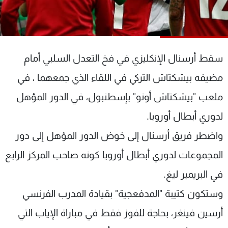
شاهد البرامج
الترددات
سقط أرسنال الإنكليزي في فخ التعدل السلبي أمام
عن MTV
وظائف
الإنـتـاج
تواصل معنا
مضيفه بيشكتاش التركي في اللقاء الذي جمعهما ، في
لاعلاناتكم
شروط الإسـتخدام
سياسة الخصوصية
ملعب "بيشكتاش أونو" بإسطنبول، في الدور المؤهل
لدوري أبطال أوروبا.
واضطر فريق أرسنال إلى خوض الدور المؤهل إلى دور
المجموعات لدوري أبطال أوروبا كونه صاحب المركز الرابع
في البريمير ليغ.
وستكون كتيبة "المدفعجية" بقيادة المدرب الفرنسي
أرسين فينغر، بحاجة للفوز فقط في مباراة الإياب التي