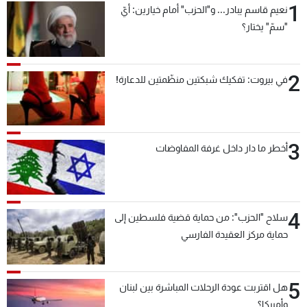
1
نعيم قاسم يبادر... و"الحزب" أمام خيارين: أيّ
"سمّ" يختار؟
2
في بيروت: تفكيك شبكتين منظّمتين للدعارة!
3
أخطر ما دار داخل غرفة المفاوضات
4
سلاح "الحزب": من حماية قضية فلسطين إلى
حماية مركز العقيدة الفارسي
5
هل اقتربت عودة الرحلات المباشرة بين لبنان
وأميركا؟