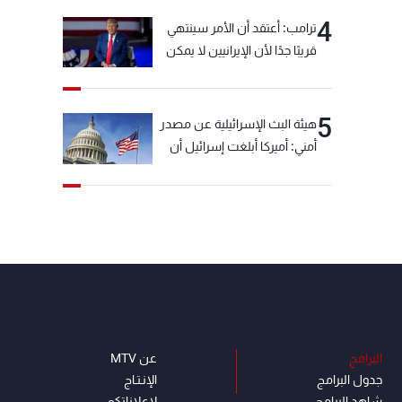
4
ترامب: أعتقد أن الأمر سينتهي
قريبًا جدًا لأن الإيرانيين لا يمكن
أن يستمروا على هذا الحال
5
هيئة البث الإسرائيلية عن مصدر
أمني: أميركا أبلغت إسرائيل أن
"حزب الله" لم يخرق وقف إطلاق
النار أمس في مجدل زون
وطلبت منها عدم التصعيد
خشية أن يؤثر ذلك على
مفاوضات روما
البرامج
عن MTV
جدول البرامج
الإنـتـاج
شاهد البرامج
لاعلاناتكم