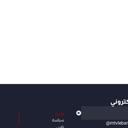
كتروني
الأخبار
سياسة
@mtvleba
ناس