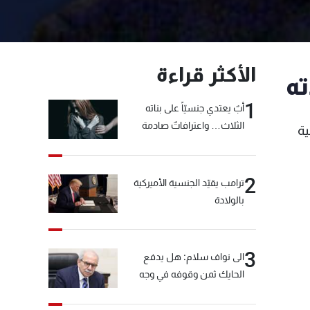
الأكثر قراءة
ته
1
أبٌ يعتدي جنسيّاً على بناته
الثلاث… واعترافاتٌ صادمة
ية
2
ترامب يقيّد الجنسية الأميركية
بالولادة
3
الى نواف سلام: هل يدفع
الحايك ثمن وقوفه في وجه
خيّاط؟