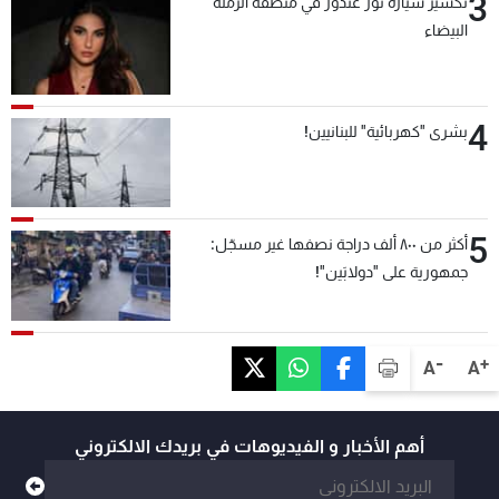
3
تكسير سيارة نور غندور في منطقة الرملة
البيضاء
4
بشرى "كهربائية" للبنانيين!
5
أكثر من ٨٠٠ ألف دراجة نصفها غير مسجّل:
جمهورية على "دولابَين"!
-
+
A
A
أهم الأخبار و الفيديوهات في بريدك الالكتروني