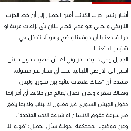
شاهد البرامج
الترددات
أشار رئيس حزب الكتائب أمين الجميل إلى أن خط الحزب
التاريخي والحالي هو عدم اقحام لبنان بأي نزاعات عربية او
عن MTV
وظائف
دولية، معتبرا أن موقفنا واضح وهو ألا نتدخل في
الإنـتـاج
تواصل معنا
لاعلاناتكم
شروط الإسـتخدام
شؤون لا تعنينا.
سياسة الخصوصية
الجميل وفي حديث تلفزيوني أكد أن قضية دخول جيش
اجنبي الى الاراضي اللبنانية تحت أي ستار غير مقبولة،
مشددا أن "هناك علاقات ثنائية بين سوريا ولبنان
وهناك سفراء ولجان اتصال يُعالج من خلالها أي أمر إنما
دخول الجيش السوري غير مقبول لا لبنانيا ولا بما يتفق
مع شرعة حقوق الانسان او شرعة الامم المتحدة".
وعن موضوع المجحكمة الدولية سأل الجميل: "قولوا لنا