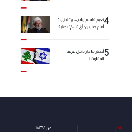
4
نعيم قاسم يبادر... و"الحزب"
أمام خيارين: أيّ "سمّ" يختار؟
5
أخطر ما دار داخل غرفة
المفاوضات
البرامج
عن MTV