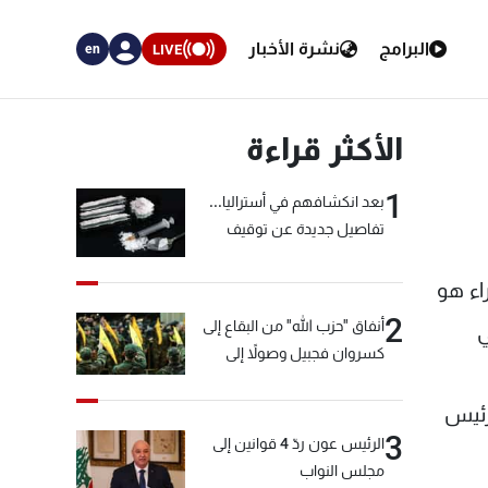
البرامج
نشرة الأخبار
LIVE
en
الأكثر قراءة
1
بعد انكشافهم في أستراليا...
تفاصيل جديدة عن توقيف
"شبكة الكوكايين"
داً أن مجلس الوزراء هو
2
أنفاق "حزب الله" من البقاع إلى
ي
كسروان فجبيل وصولاً إلى
المختارة... التفاصيل في نشرة
الأخبار بعد قليل
 رئيس
3
الرئيس عون ردّ 4 قوانين إلى
مجلس النواب