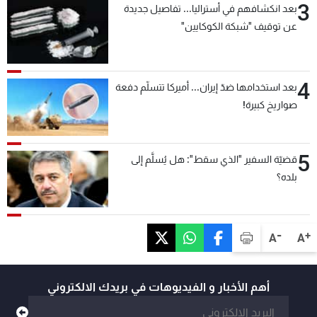
3
بعد انكشافهم في أستراليا... تفاصيل جديدة
عن توقيف "شبكة الكوكايين"
4
بعد استخدامها ضدّ إيران... أميركا تتسلّم دفعة
صواريخ كبيرة!
5
قضيّة السفير "الذي سقط": هل يُسلَّم إلى
بلده؟
-
+
A
A
أهم الأخبار و الفيديوهات في بريدك الالكتروني