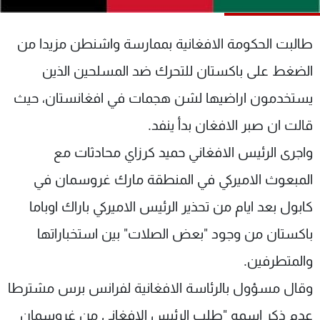
شاهد البرامج
الترددات
طالبت الحكومة الافغانية بممارسة واشنطن مزيدا من
الضغط على باكستان للتحرك ضد المسلحين الذين
عن MTV
وظائف
يستخدمون اراضيها لشن هجمات في افغانستان، حيث
الإنـتـاج
تواصل معنا
لاعلاناتكم
شروط الإسـتخدام
قالت ان صبر الافغان بدأ ينفد.
سياسة الخصوصية
واجرى الرئيس الافغاني حميد كرزاي محادثات مع
المبعوث الاميركي في المنطقة مارك غروسمان في
كابول بعد ايام من تحذير الرئيس الاميركي باراك اوباما
باكستان من وجود "بعض الصلات" بين استخباراتها
والمتطرفين.
وقال مسؤول بالرئاسة الافغانية لفرانس برس مشترطا
عدم ذكر اسمه "طلب الرئيس الافغاني من غروسمان