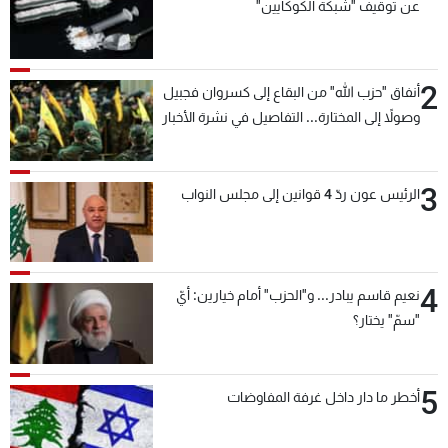
عن توقيف "شبكة الكوكايين"
2
أنفاق "حزب الله" من البقاع إلى كسروان فجبيل
وصولاً إلى المختارة... التفاصيل في نشرة الأخبار
بعد قليل
3
الرئيس عون ردّ 4 قوانين إلى مجلس النواب
4
نعيم قاسم يبادر... و"الحزب" أمام خيارين: أيّ
"سمّ" يختار؟
5
أخطر ما دار داخل غرفة المفاوضات