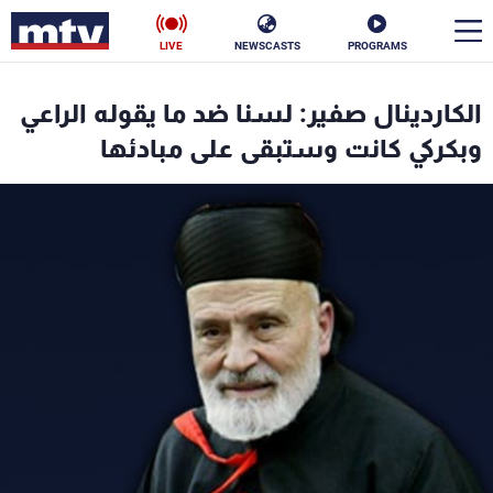
LIVE
NEWSCASTS
PROGRAMS
en
الكاردينال صفير: لسنا ضد ما يقوله الراعي
الأخبار
وبكركي كانت وستبقى على مبادئها
سياسة
ناس
إقتصاد
فن
منوعات
رياضة
كأس العالم
البرامج
جدول البرامج