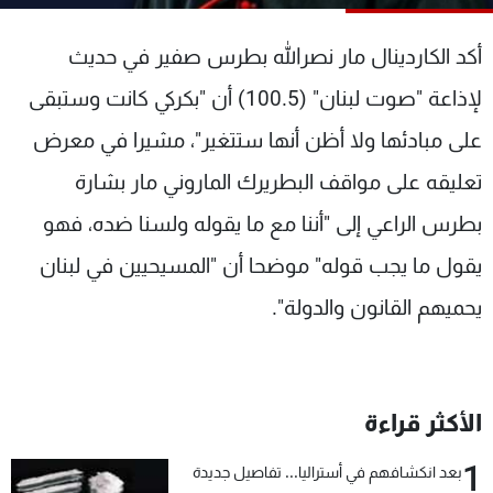
شاهد البرامج
الترددات
أكد الكاردينال مار نصرالله بطرس صفير في حديث
لإذاعة "صوت لبنان" (100.5) أن "بكركي كانت وستبقى
عن MTV
وظائف
على مبادئها ولا أظن أنها ستتغير"، مشيرا في معرض
الإنـتـاج
تواصل معنا
لاعلاناتكم
شروط الإسـتخدام
تعليقه على مواقف البطريرك الماروني مار بشارة
سياسة الخصوصية
بطرس الراعي إلى "أننا مع ما يقوله ولسنا ضده، فهو
يقول ما يجب قوله" موضحا أن "المسيحيين في لبنان
يحميهم القانون والدولة".
الأكثر قراءة
1
بعد انكشافهم في أستراليا... تفاصيل جديدة