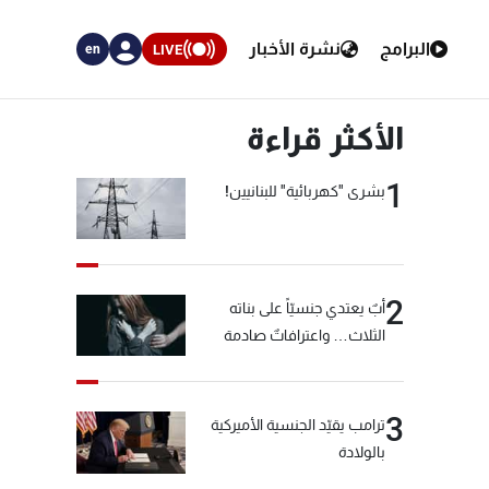
البرامج
نشرة الأخبار
LIVE
en
الأكثر قراءة
1
بشرى "كهربائية" للبنانيين!
2
أبٌ يعتدي جنسيّاً على بناته
الثلاث… واعترافاتٌ صادمة
3
ترامب يقيّد الجنسية الأميركية
بالولادة