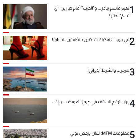
1
نعيم قاسم يبادر... و"الحزب" أمام خيارين: أيّ
"سمّ" يختار؟
2
في بيروت: تفكيك شبكتين منظّمتين للدعارة!
3
هرمز... والشرط الإيراني!
4
إيران ترفع السقف في هرمز: تعويضات وإلّا...
5
معلومات MFM: لبنان يرفض تولي