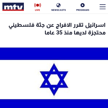
LIVE
NEWSCASTS
PROGRAMS
en
اسرائيل تقرر الافراج عن جثة فلسطيني
الأخبار
محتجزة لديها منذ 35 عاما
سياسة
ناس
إقتصاد
فن
منوعات
رياضة
كأس العالم
البرامج
جدول البرامج