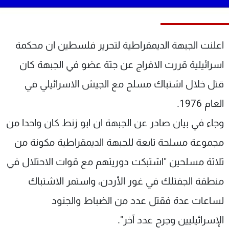
شاهد البرامج
الترددات
اعلنت الجبهة الديمقراطية لتحرير فلسطين ان محكمة
عن MTV
وظائف
اسرائيلية قررت الافراج عن جثة عضو في الجبهة كان
الإنـتـاج
تواصل معنا
لاعلاناتكم
شروط الإسـتخدام
قتل خلال اشتباك مسلح مع الجيش الاسرائيلي في
سياسة الخصوصية
العام 1976.
وجاء في بيان صادر عن الجبهة ان ابو زنط كان واحدا من
مجموعة مسلحة تابعة للجبهة الديمقراطية مكونة من
ثلاثة مسلحين "اشتبكت دوريتهم مع قوات الاحتلال في
منطقة الجفتلك في غور الأردن، واستمر الاشتباك
لساعات عدة فقتل عدد من الضباط والجنود
الإسرائيليين وجرح عدد آخر".