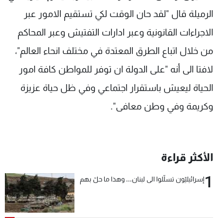
شاهد البرامج
الرميلة قال "لقد حان الوقت لكي تستقيم الامور عبر
الترددات
الاجراءات القانونية وعبر ادارات التفتيش وعبر المحاكم
من خلال اتباع الطرق المعتدة في مختلف انحاء العالم"،
عن MTV
وظائف
الإنـتـاج
تواصل معنا
لافتا الى أنه "على الدولة ان توفر للمواطن كافة امور
لاعلاناتكم
شروط الإسـتخدام
سياسة الخصوصية
الحياة ليعيش باستقرار اجتماعي وفي ظل حياة عزيزة
وكريمة وفي وطن معافى".
الأكثر قراءة
1
إسرائيليّون تسلّلوا الى لبنان... وهذا ما حلّ بهم