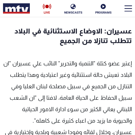
LIVE
NEWSCASTS
PROGRAMS
en
عسيران: الاوضاع الاستثنائية في البلاد
الأخبار
تتطلب تنازلا من الجميع
سياسة
ناس
إعتير عضو كتلة "التنمية والتحرير" النائب علي عسيران "ان
إقتصاد
فن
البلاد تعيش حالة استثنائية وغير اعتيادية وهذا يتطلب
منوعات
رياضة
التنازل من الجميع في سبيل مصلحة لبنان العليا وفي
كأس العالم
سبيل الحفاظ على الحياة العامة، لافتا إلى "ان الشعب
اللبناني يعاني الكثير من سوء ادارة الامور الحياتية
والحيوية ما يزيد من اعباء كثيرة على كاهله".
البرامج
عسيران، وخلال لقائه وفودا شعبية وبلدية وإختيارية في
جدول البرامج