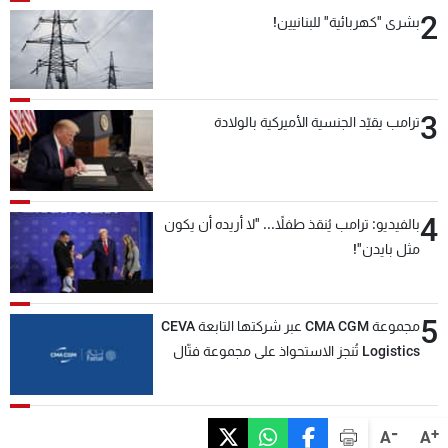
2
بشرى "كهربائية" للبنانيين!
3
ترامب يقيّد الجنسية الأميركية بالولادة
4
بالفيديو: ترامب يُنقذ طفلاً... "لا أريده أن يكون
مثل بايدن"!
5
مجموعة CMA CGM عبر شركتها التابعة CEVA
Logistics تُنجز الاستحواذ على مجموعة فتّال
-
+
A
A