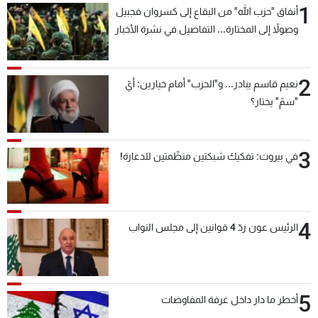
1
أنفاق "حزب الله" من البقاع إلى كسروان فجبيل
شاهد البرامج
وصولاً إلى المختارة... التفاصيل في نشرة الأخبار
الترددات
بعد قليل
2
عن MTV
وظائف
نعيم قاسم يبادر... و"الحزب" أمام خيارين: أيّ
الإنـتـاج
تواصل معنا
"سمّ" يختار؟
لاعلاناتكم
شروط الإسـتخدام
سياسة الخصوصية
3
في بيروت: تفكيك شبكتين منظّمتين للدعارة!
4
الرئيس عون ردّ 4 قوانين إلى مجلس النواب
5
أخطر ما دار داخل غرفة المفاوضات