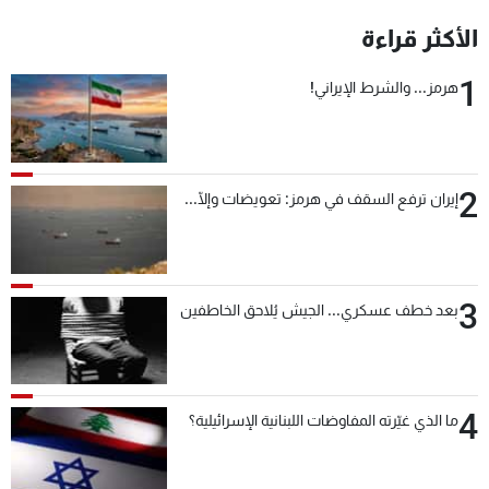
شاهد البرامج
الأكثر قراءة
الترددات
1
هرمز... والشرط الإيراني!
عن MTV
وظائف
الإنـتـاج
تواصل معنا
لاعلاناتكم
شروط الإسـتخدام
2
سياسة الخصوصية
إيران ترفع السقف في هرمز: تعويضات وإلّا...
3
بعد خطف عسكري... الجيش يُلاحق الخاطفين
4
ما الذي غيّرته المفاوضات اللبنانية الإسرائيلية؟