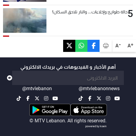
5
حالة طوارئ وإخلاءات... والنار تلاحق السكان!
-
+
A
A
أهم الأخبار و الفيديوهات في بريدك الالكتروني
@mtvlebanon
@mtvlebanonnews
© MTV Lebanon. All rights reserved.
powered by koein