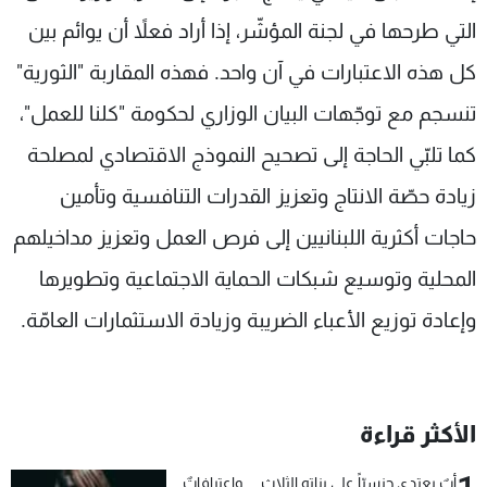
شاهد البرامج
التي طرحها في لجنة المؤشّر، إذا أراد فعلاً أن يوائم بين
الترددات
كل هذه الاعتبارات في آن واحد. فهذه المقاربة "الثورية"
تنسجم مع توجّهات البيان الوزاري لحكومة "كلنا للعمل"،
عن MTV
وظائف
الإنـتـاج
تواصل معنا
كما تلبّي الحاجة إلى تصحيح النموذج الاقتصادي لمصلحة
لاعلاناتكم
شروط الإسـتخدام
سياسة الخصوصية
زيادة حصّة الانتاج وتعزيز القدرات التنافسية وتأمين
حاجات أكثرية اللبنانيين إلى فرص العمل وتعزيز مداخيلهم
المحلية وتوسيع شبكات الحماية الاجتماعية وتطويرها
وإعادة توزيع الأعباء الضريبة وزيادة الاستثمارات العامّة.
الأكثر قراءة
أبٌ يعتدي جنسيّاً على بناته الثلاث… واعترافاتٌ