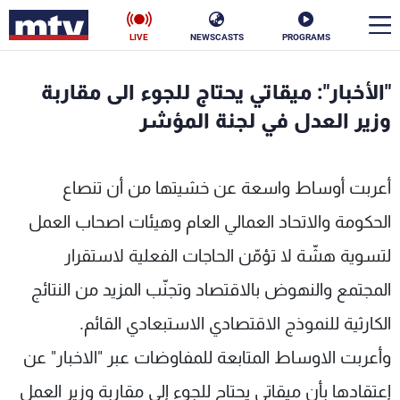
LIVE
NEWSCASTS
PROGRAMS
en
"الأخبار": ميقاتي يحتاج للجوء الى مقاربة
الأخبار
وزير العدل في لجنة المؤشر
سياسة
ناس
أعربت أوساط واسعة عن خشيتها من أن تنصاع
إقتصاد
فن
الحكومة والاتحاد العمالي العام وهيئات اصحاب العمل
منوعات
رياضة
لتسوية هشّة لا تؤمّن الحاجات الفعلية لاستقرار
كأس العالم
المجتمع والنهوض بالاقتصاد وتجنّب المزيد من النتائج
الكارثية للنموذج الاقتصادي الاستبعادي القائم.
وأعربت الاوساط المتابعة للمفاوضات عبر "الاخبار" عن
البرامج
إعتقادها بأن ميقاتي يحتاج للجوء إلى مقاربة وزير العمل
جدول البرامج