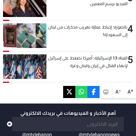
الفيديو برسم المعنيين
4
بالصورة: إحباط عمليّة تهريب مخدّرات من لبنان
إلى السعوديّة!
5
القناة 13 الإسرائيليّة: أميركا تضغط على إسرائيل
لإنهاء القتال في إيران ولبنان وغزة
-
+
A
A
أهم الأخبار و الفيديوهات في بريدك الالكتروني
@mtvlebanon
@mtvlebanonnews