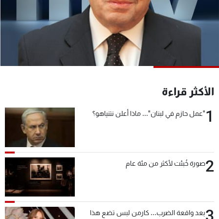
شاهد البرامج
الترددات
عن MTV
وظائف
الإنـتـاج
تواصل معنا
لاعلاناتكم
شروط الإسـتخدام
سياسة الخصوصية
الأكثر قراءة
1
"عمل حازم في لبنان"... ماذا أعلن نتنياهو؟
2
صورة خُبئت لأكثر من مئة عام
3
بعد واقعة الضرب... كارمن لبس تضع هذا