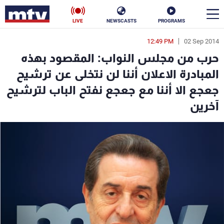
LIVE
NEWSCASTS
PROGRAMS
12:49 PM
02 Sep 2014
en
حرب من مجلس النواب: المقصود بهذه
الأخبار
المبادرة الاعلان أننا لن نتخلى عن ترشيح
جعجع الا أننا مع جعجع نفتح الباب لترشيح
سياسة
ناس
آخرين
إقتصاد
فن
منوعات
رياضة
كأس العالم
البرامج
جدول البرامج