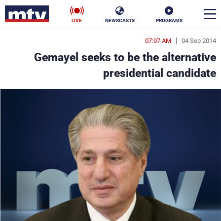
LIVE
NEWSCASTS
PROGRAMS
07:07 AM
04 Sep 2014
en
Gemayel seeks to be the alternative
الأخبار
presidential candidate
سياسة
ناس
إقتصاد
فن
منوعات
رياضة
كأس العالم
البرامج
جدول البرامج