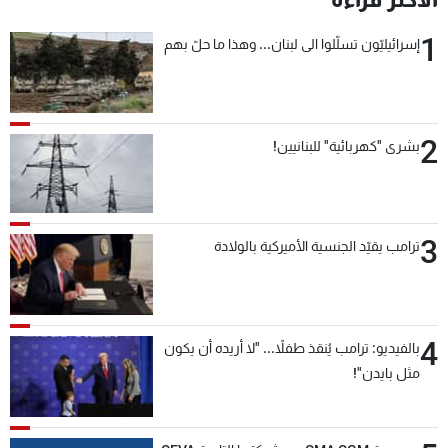
1
إسرائيليّون تسلّلوا الى لبنان... وهذا ما حلّ بهم
2
بشرى "كهربائية" للبنانيين!
3
ترامب يقيّد الجنسية الأميركية بالولادة
4
بالفيديو: ترامب يُنقذ طفلاً... "لا أريده أن يكون
مثل بايدن"!