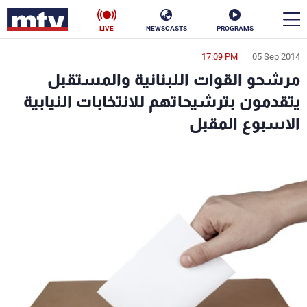
LIVE
NEWSCASTS
PROGRAMS
17:09 PM
05 Sep 2014
en
مرشحو القوات اللبنانية والمستقبل
الأخبار
يتقدمون بترشيحاتهم للانتخابات النيابية
الاسبوع المقبل
سياسة
ناس
إقتصاد
فن
منوعات
رياضة
كأس العالم
البرامج
جدول البرامج