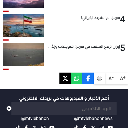
4
هرمز... والشرط الإيراني!
5
إيران ترفع السقف في هرمز: تعويضات وإلّا...
-
+
A
A
أهم الأخبار و الفيديوهات في بريدك الالكتروني
@mtvlebanon
@mtvlebanonnews