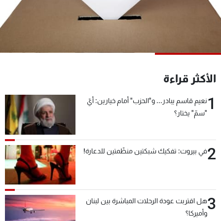
شاهد البرامج
الترددات
عن MTV
وظائف
الإنـتـاج
تواصل معنا
الأكثر قراءة
لاعلاناتكم
شروط الإسـتخدام
سياسة الخصوصية
1
نعيم قاسم يبادر... و"الحزب" أمام خيارين: أيّ
"سمّ" يختار؟
2
في بيروت: تفكيك شبكتين منظّمتين للدعارة!
3
هل اقتربت عودة الرحلات المباشرة بين لبنان
وأميركا؟