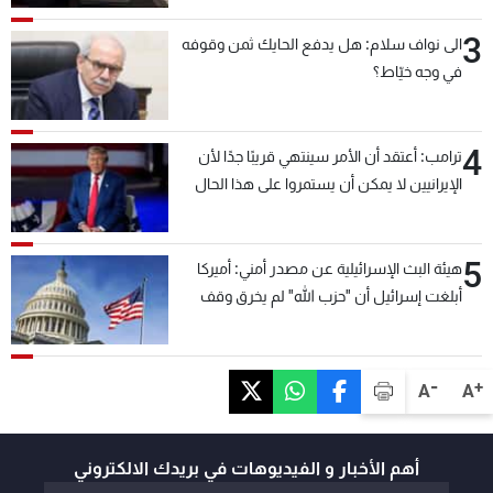
3
الى نواف سلام: هل يدفع الحايك ثمن وقوفه
في وجه خيّاط؟
4
ترامب: أعتقد أن الأمر سينتهي قريبًا جدًا لأن
الإيرانيين لا يمكن أن يستمروا على هذا الحال
5
هيئة البث الإسرائيلية عن مصدر أمني: أميركا
أبلغت إسرائيل أن "حزب الله" لم يخرق وقف
إطلاق النار أمس في مجدل زون وطلبت منها
عدم التصعيد خشية أن يؤثر ذلك على مفاوضات
روما
-
+
A
A
أهم الأخبار و الفيديوهات في بريدك الالكتروني