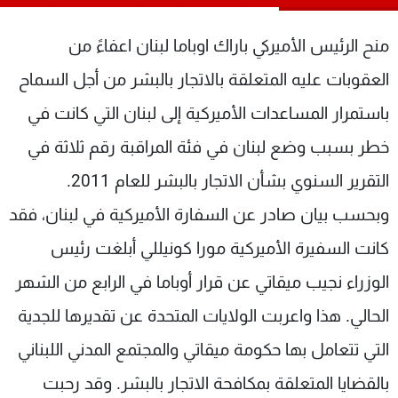
شاهد البرامج
الترددات
منح الرئيس الأميركي باراك اوباما لبنان اعفاءً من
العقوبات عليه المتعلقة بالاتجار بالبشر من أجل السماح
عن MTV
وظائف
باستمرار المساعدات الأميركية إلى لبنان التي كانت في
الإنـتـاج
تواصل معنا
لاعلاناتكم
شروط الإسـتخدام
خطر بسبب وضع لبنان في فئة المراقبة رقم ثلاثة في
سياسة الخصوصية
التقرير السنوي بشأن الاتجار بالبشر للعام 2011.
وبحسب بيان صادر عن السفارة الأميركية في لبنان، فقد
كانت السفيرة الأميركية مورا كونيللي أبلغت رئيس
الوزراء نجيب ميقاتي عن قرار أوباما في الرابع من الشهر
الحالي. هذا واعربت الولايات المتحدة عن تقديرها للجدية
التي تتعامل بها حكومة ميقاتي والمجتمع المدني اللبناني
بالقضايا المتعلقة بمكافحة الاتجار بالبشر. وقد رحبت