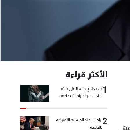
الأكثر قراءة
1
أبٌ يعتدي جنسيّاً على بناته
الثلاث… واعترافاتٌ صادمة
2
ترامب يقيّد الجنسية الأميركية
بالولادة
لجيش