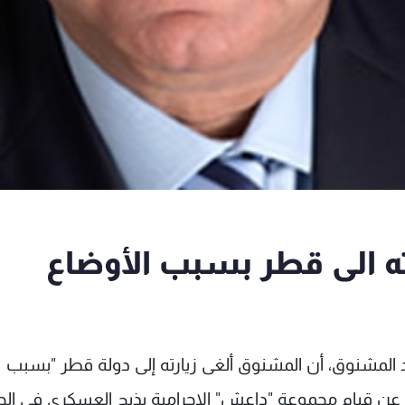
ته الى قطر بسبب الأوضاع
هاد المشنوق، أن المشنوق ألغى زيارته إلى دولة قطر "بسبب
د عن قيام مجموعة "داعش" الاجرامية بذبح العسكري في ا