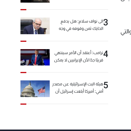
3
الى نواف سلام: هل يدفع
الحايك ثمن وقوفه في وجه
التي
خيّاط؟
4
ترامب: أعتقد أن الأمر سينتهي
قريبًا جدًا لأن الإيرانيين لا يمكن
أن يستمروا على هذا الحال
5
هيئة البث الإسرائيلية عن مصدر
أمني: أميركا أبلغت إسرائيل أن
"حزب الله" لم يخرق وقف إطلاق
النار أمس في مجدل زون
وطلبت منها عدم التصعيد
خشية أن يؤثر ذلك على
مفاوضات روما