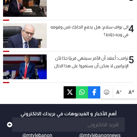
4
الى نواف سلام: هل يدفع الحايك ثمن وقوفه
في وجه خيّاط؟
5
ترامب: أعتقد أن الأمر سينتهي قريبًا جدًا لأن
الإيرانيين لا يمكن أن يستمروا على هذا الحال
-
+
A
A
أهم الأخبار و الفيديوهات في بريدك الالكتروني
@mtvlebanon
@mtvlebanonnews