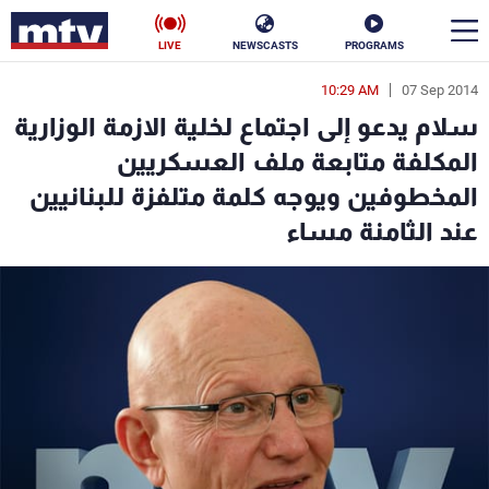
LIVE
NEWSCASTS
PROGRAMS
10:29 AM
07 Sep 2014
en
سلام يدعو إلى اجتماع لخلية الازمة الوزارية
الأخبار
المكلفة متابعة ملف العسكريين
المخطوفين ويوجه كلمة متلفزة للبنانيين
سياسة
ناس
عند الثامنة مساء
إقتصاد
فن
منوعات
رياضة
كأس العالم
البرامج
جدول البرامج