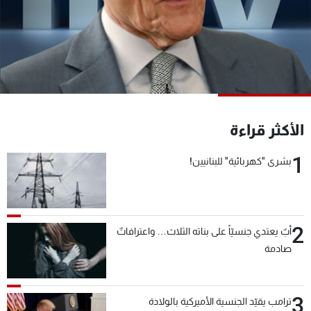
شاهد البرامج
الترددات
عن MTV
وظائف
الإنـتـاج
تواصل معنا
لاعلاناتكم
شروط الإسـتخدام
سياسة الخصوصية
الأكثر قراءة
1
بشرى "كهربائية" للبنانيين!
2
أبٌ يعتدي جنسيّاً على بناته الثلاث… واعترافاتٌ
صادمة
3
ترامب يقيّد الجنسية الأميركية بالولادة