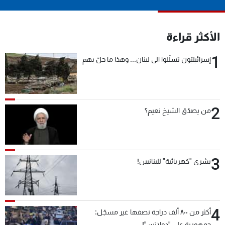
شاهد البرامج
الترددات
الأكثر قراءة
1
عن MTV
وظائف
إسرائيليّون تسلّلوا الى لبنان... وهذا ما حلّ بهم
الإنـتـاج
تواصل معنا
لاعلاناتكم
شروط الإسـتخدام
سياسة الخصوصية
2
من يصدّق الشيخ نعيم؟
3
بشرى "كهربائية" للبنانيين!
4
أكثر من ٨٠٠ ألف دراجة نصفها غير مسجّل:
جمهورية على "دولابَين"!