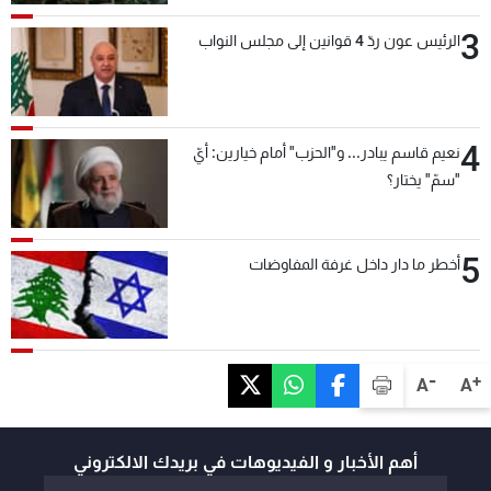
3
الرئيس عون ردّ 4 قوانين إلى مجلس النواب
4
نعيم قاسم يبادر... و"الحزب" أمام خيارين: أيّ
"سمّ" يختار؟
5
أخطر ما دار داخل غرفة المفاوضات
-
+
A
A
أهم الأخبار و الفيديوهات في بريدك الالكتروني