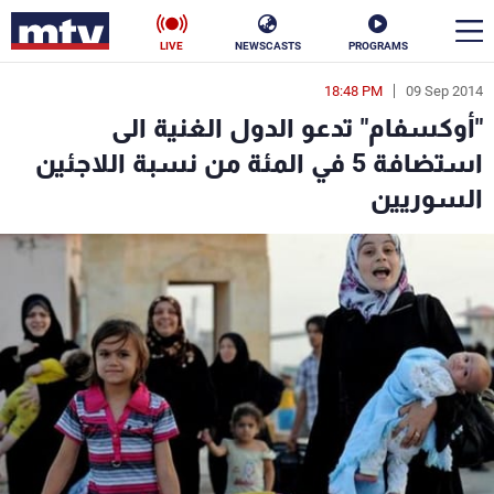
LIVE
NEWSCASTS
PROGRAMS
18:48 PM
09 Sep 2014
en
"أوكسفام" تدعو الدول الغنية الى
الأخبار
استضافة 5 في المئة من نسبة اللاجئين
السوريين
سياسة
ناس
إقتصاد
فن
منوعات
رياضة
كأس العالم
البرامج
جدول البرامج