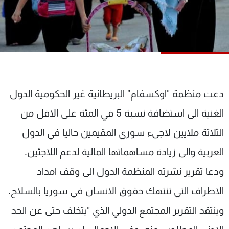
شاهد البرامج
الترددات
عن MTV
وظائف
الإنـتـاج
تواصل معنا
لاعلاناتكم
شروط الإسـتخدام
سياسة الخصوصية
دعت منظمة "اوكسفام" البريطانية غير الحكومية الدول
الغنية الى استضافة نسبة 5 في المئة على الاقل من
الثلاثة ملايين لاجىء سوري المقيمين حاليا في الدول
العربية والى زيادة مساهماتها المالية لدعم اللاجئين.
ودعا تقرير نشرته المنظمة الدول الى وقف امداد
الاطراف التي تنتهك حقوق الانسان في سوريا بالسلاح.
وينتقد التقرير المجتمع الدولي الذي "يتخلف حتى عن الحد