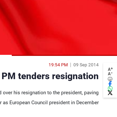
19:54 PM
09 Sep 2014
+
A
-
 PM tenders resignation
A
over his resignation to the president, paving
er as European Council president in December.