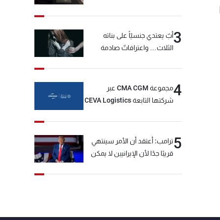
3
أبٌ يعتدي جنسيّاً على بناته
الثلاث… واعترافاتٌ صادمة
4
مجموعة CMA CGM عبر
شركتها التابعة CEVA Logistics
تُنجز الاستحواذ على مجموعة
فتّال
5
ترامب: أعتقد أن الأمر سينتهي
قريبًا جدًا لأن الإيرانيين لا يمكن
أن يستمروا على هذا الحال