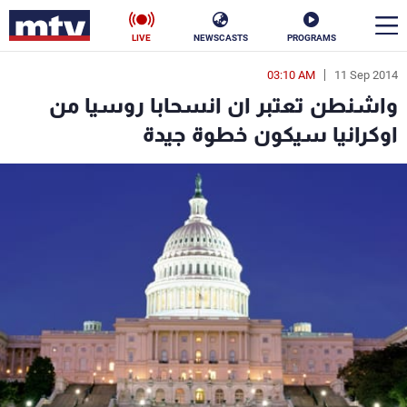
LIVE
NEWSCASTS
PROGRAMS
03:10 AM
11 Sep 2014
en
واشنطن تعتبر ان انسحابا روسيا من
الأخبار
اوكرانيا سيكون خطوة جيدة
سياسة
ناس
إقتصاد
فن
منوعات
رياضة
كأس العالم
البرامج
جدول البرامج