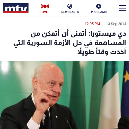
LIVE
NEWSCASTS
PROGRAMS
12:05 PM
13 Sep 2014
en
دي ميستورا: أتمنى أن أتمكن من
الأخبار
المساهمة في حل الأزمة السورية التي
أخذت وقتاً طويلاً
سياسة
ناس
إقتصاد
فن
منوعات
رياضة
كأس العالم
البرامج
جدول البرامج