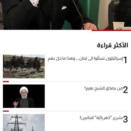
شاهد البرامج
الترددات
عن MTV
وظائف
الإنـتـاج
تواصل معنا
الأكثر قراءة
لاعلاناتكم
شروط الإسـتخدام
سياسة الخصوصية
1
إسرائيليّون تسلّلوا الى لبنان... وهذا ما حلّ بهم
2
من يصدّق الشيخ نعيم؟
3
بشرى "كهربائية" للبنانيين!