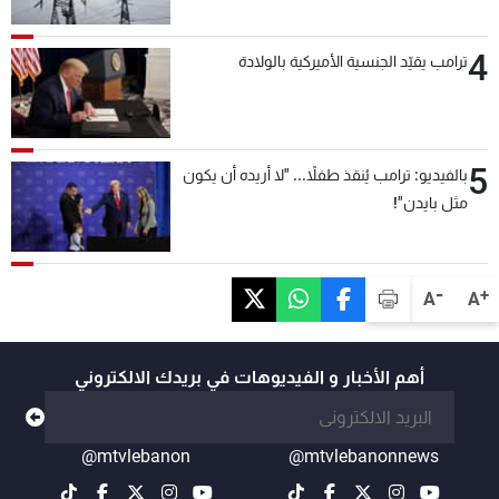
4
ترامب يقيّد الجنسية الأميركية بالولادة
5
بالفيديو: ترامب يُنقذ طفلاً... "لا أريده أن يكون
مثل بايدن"!
-
+
A
A
أهم الأخبار و الفيديوهات في بريدك الالكتروني
@mtvlebanon
@mtvlebanonnews