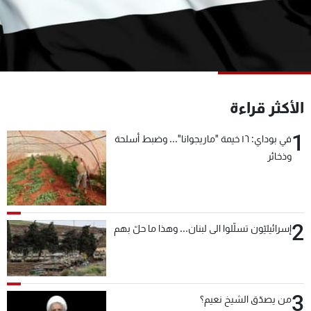
شاهد البرامج
الترددات
عن MTV
وظائف
الإنـتـاج
تواصل معنا
الأكثر قراءة
لاعلاناتكم
شروط الإسـتخدام
سياسة الخصوصية
1
في بوداي: ١٦ خيمة "ماريجوانا"... وضبط أسلحة
وذخائر
2
إسرائيليّون تسلّلوا الى لبنان... وهذا ما حلّ بهم
3
من يصدّق الشيخ نعيم؟