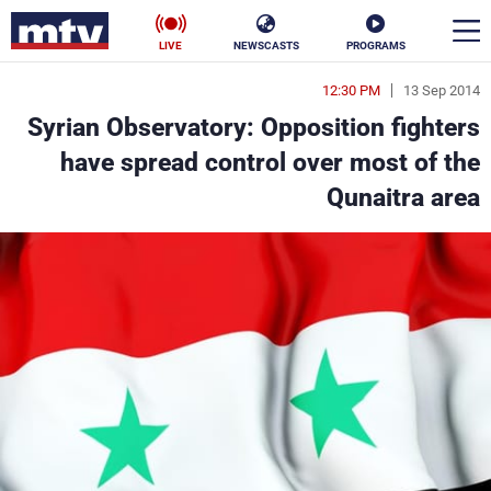
LIVE
NEWSCASTS
PROGRAMS
12:30 PM
13 Sep 2014
en
Syrian Observatory: Opposition fighters
الأخبار
have spread control over most of the
Qunaitra area
سياسة
ناس
إقتصاد
فن
منوعات
رياضة
كأس العالم
البرامج
جدول البرامج