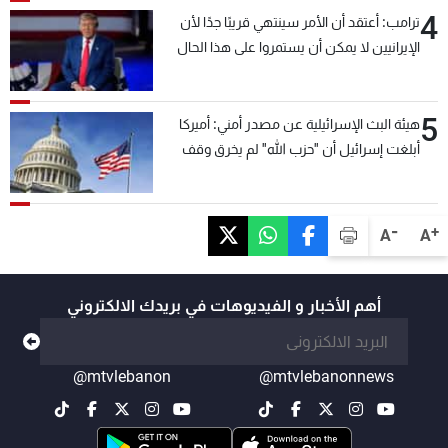
4
ترامب: أعتقد أن الأمر سينتهي قريبًا جدًا لأن
الإيرانيين لا يمكن أن يستمروا على هذا الحال
5
هيئة البث الإسرائيلية عن مصدر أمني: أميركا
أبلغت إسرائيل أن "حزب الله" لم يخرق وقف
إطلاق النار أمس في مجدل زون وطلبت منها
عدم التصعيد خشية أن يؤثر ذلك على مفاوضات
روما
-
+
A
A
أهم الأخبار و الفيديوهات في بريدك الالكتروني
@mtvlebanon
@mtvlebanonnews