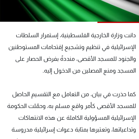
شاهد البرامج
الترددات
دانت وزارة الخارجية الفلسطينية، إستمرار السلطات
عن MTV
وظائف
الإنـتـاج
تواصل معنا
الإسرائيلية في تنظيم وتشجيع إقتحامات المستوطنين
لاعلاناتكم
شروط الإسـتخدام
سياسة الخصوصية
والجنود للمسجد الأقصى، منددةً بفرض الحصار على
المسجد ومنع المصلين من الدخول إليه.
كما حذرت في بيان، من التعامل مع التقسيم الحاصل
للمسجد الأقصى كأمر واقع مسلم به، وحمّلت الحكومة
الإسرائيلية المسؤولية الكاملة عن هذه الانتهاكات
وتداعياتها، وتعتبرها بمثابة دعوات إسرائيلية مدروسة