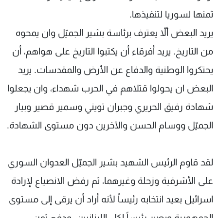
ثمنها لسوريا لتنفيذها.
يريد البعض ألاّ يعترف برئاسة بشير الجميّل وان يمحوه
من التاريخ. يريد أفرقاء أن يكتبوا التاريخ على هواهم، أن
يحتكروا الوطنية والدفاع عن الأرض والمقدسات. يريد
البعض ان يحولوا قتلاهم في الحرب شهداء، وان يجعلوا
شهادة رفيق الحريري وجبران تويني وسمير قصير وبيار
الجميّل ووسام الحسن والآخرين دون مستوى الشهادة.
لقد قاوم الرئيس الشهيد بشير الجميّل العدوان السوري
على الأشرفية وزحلة وغيرهما، ثم رفض الانصياع لإرادة
اسرائيل بعيد انتخابه رئيساً لأنه أراد أن يرقى إلى مستوى
الجمهورية ويصير رئيساً لكل اللبنانيين، ودفع ثمن