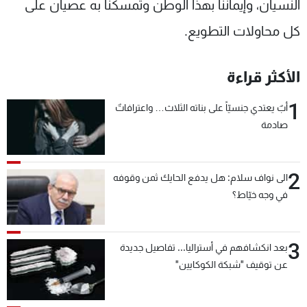
النسيان، وإيماننا بهذا الوطن وتمسكنا به عصيان على
كل محاولات التطويع.
الأكثر قراءة
1
أبٌ يعتدي جنسيّاً على بناته الثلاث… واعترافاتٌ
صادمة
2
الى نواف سلام: هل يدفع الحايك ثمن وقوفه
في وجه خيّاط؟
3
بعد انكشافهم في أستراليا... تفاصيل جديدة
عن توقيف "شبكة الكوكايين"