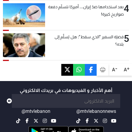
4
بعد استخدامها ضدّ إيران... أميركا تتسلّم دفعة
صواريخ كبيرة!
5
قضيّة السفير "الذي سقط": هل يُسلَّم إلى
بلده؟
-
+
A
A
أهم الأخبار و الفيديوهات في بريدك الالكتروني
@mtvlebanon
@mtvlebanonnews