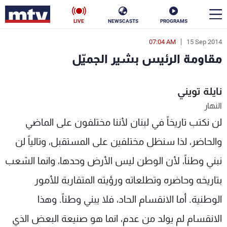
LIVE
NEWSCASTS
PROGRAMS
07:04 AM
15 Sep 2014
en
مقاومة الرئيس بشير الجميّل
الأخبار
نايلة تويني
سياسة
ناس
النهار
إقتصاد
فن
لن نكتب تاريخاً في لبنان لأننا مختلفون على الماضي
منوعات
رياضة
والحاضر، لذا سنظل مختلفين على المستقبل، وتالياً لن
نبني وطناً، لأن الوطن ليس الأرض وحدها، وانما الشعب
كأس العالم
بتاريخه وحاضره وتطلعاته ورؤيته المتقاربة للأمور
الوطنية. أما الانقسام الحاد، فلا يبني وطناً. وهذا
البرامج
الانقسام لم يولد من عدم، انما هو صنيعة البعض الذي
جدول البرامج