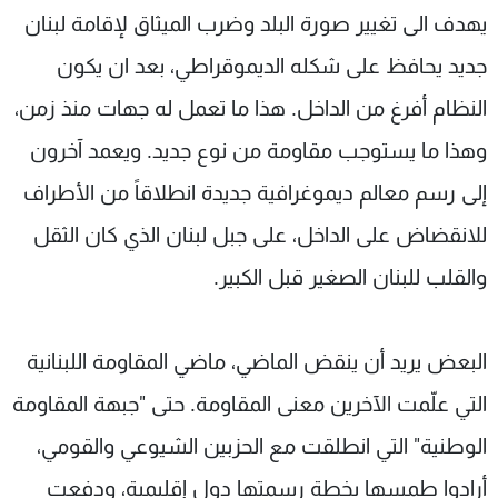
يهدف الى تغيير صورة البلد وضرب الميثاق لإقامة لبنان
شاهد البرامج
الترددات
جديد يحافظ على شكله الديموقراطي، بعد ان يكون
النظام أفرغ من الداخل. هذا ما تعمل له جهات منذ زمن،
عن MTV
وظائف
وهذا ما يستوجب مقاومة من نوع جديد. ويعمد آخرون
الإنـتـاج
تواصل معنا
لاعلاناتكم
شروط الإسـتخدام
إلى رسم معالم ديموغرافية جديدة انطلاقاً من الأطراف
سياسة الخصوصية
للانقضاض على الداخل، على جبل لبنان الذي كان الثقل
والقلب للبنان الصغير قبل الكبير.
البعض يريد أن ينقض الماضي، ماضي المقاومة اللبنانية
التي علّمت الآخرين معنى المقاومة. حتى "جبهة المقاومة
الوطنية" التي انطلقت مع الحزبين الشيوعي والقومي،
أرادوا طمسها بخطة رسمتها دول إقليمية، ودفعت