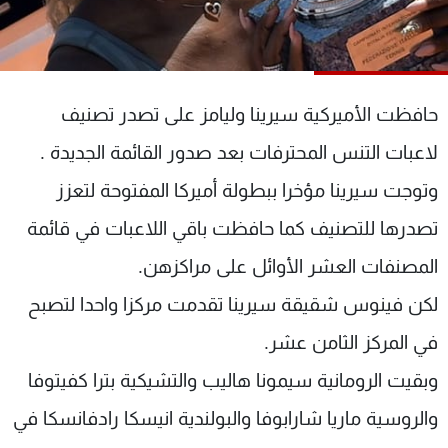
شاهد البرامج
الترددات
حافظت الأميركية سيرينا وليامز على تصدر تصنيف
عن MTV
وظائف
الإنـتـاج
تواصل معنا
لاعبات التنس المحترفات بعد صدور القائمة الجديدة .
لاعلاناتكم
شروط الإسـتخدام
سياسة الخصوصية
وتوجت سيرينا مؤخرا ببطولة أميركا المفتوحة لتعزز
تصدرها للتصنيف كما حافظت باقي اللاعبات في قائمة
المصنفات العشر الأوائل على مراكزهن.
لكن فينوس شقيقة سيرينا تقدمت مركزا واحدا لتصبح
في المركز الثامن عشر.
وبقيت الرومانية سيمونا هاليب والتشيكية بترا كفيتوفا
والروسية ماريا شارابوفا والبولندية انيسكا رادفانسكا في