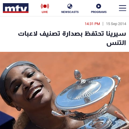
LIVE
NEWSCASTS
PROGRAMS
14:31 PM
15 Sep 2014
en
سيرينا تحتفظ بصدارة تصنيف لاعبات
الأخبار
التنس
سياسة
ناس
إقتصاد
فن
منوعات
رياضة
كأس العالم
البرامج
جدول البرامج