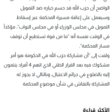
شاهد البرامج
الواضح أن حزب الله قد حسم خياره ضد التمويل
الترددات
وسيعمل على إعاقة مسيرة المحكمة عبر إسقاط
التمويل في مجلس الوزراء أو في مجلس النواب"، مؤكداً
عن MTV
وظائف
الإنـتـاج
تواصل معنا
في الوقت نفسه أنه "ما من قوة تستطيع أن توقف
لاعلاناتكم
شروط الإسـتخدام
سياسة الخصوصية
مسار المحكمة".
ولفت إلى "أن مشاركة حزب الله في الحكومة هو أمر
مشكوك فيه بعد القرار الظني الذي اتهم 4 أفراد ينتمون
إليه بالضلوع في جرائم الاغتيال، وبالتالي لا يجوز له
المشاركة بالنقاش في شأن موضوع المحكمة
الأكثر قراءة