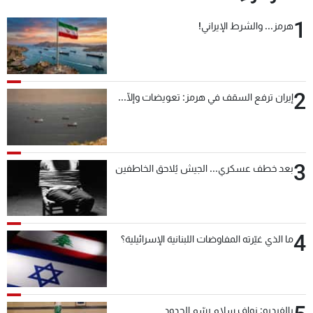
1
هرمز... والشرط الإيراني!
2
إيران ترفع السقف في هرمز: تعويضات وإلّا...
3
بعد خطف عسكري... الجيش يُلاحق الخاطفين
4
ما الذي غيّرته المفاوضات اللبنانية الإسرائيلية؟
بالفيديو: نواف سلام رسّم الحدود