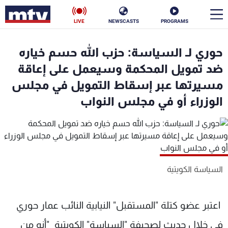
LIVE
NEWSCASTS
PROGRAMS
en
حوري لـ السياسة: حزب الله حسم خياره
الأخبار
ضد تمويل المحكمة وسيعمل على إعاقة
مسيرتها عبر إسقاط التمويل في مجلس
سياسة
ناس
الوزراء أو في مجلس النواب
إقتصاد
فن
منوعات
رياضة
كأس العالم
السياسة الكويتية
اعتبر عضو كتلة "المستقبل" النيابية النائب عمار حوري
البرامج
في خلال حديث لصحيفة "السياسة" الكويتية "أنه من
جدول البرامج