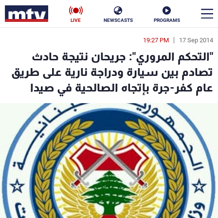
LIVE
NEWSCASTS
PROGRAMS
19:27 PM
17 Sep 2014
en
"التحكم المروري": جريحان نتيجة حادث
الأخبار
تصادم بين سيارة ودراجة نارية على طريق
عام كفر-جرة بإتجاه الصالحية في صيدا
سياسة
ناس
إقتصاد
فن
منوعات
رياضة
كأس العالم
البرامج
جدول البرامج