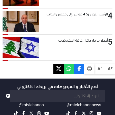
4
الرئيس عون ردّ 4 قوانين إلى مجلس النواب
5
أخطر ما دار داخل غرفة المفاوضات
-
+
A
A
أهم الأخبار و الفيديوهات في بريدك الالكتروني
@mtvlebanon
@mtvlebanonnews