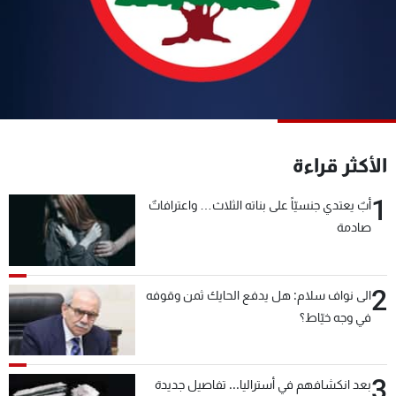
شاهد البرامج
الترددات
عن MTV
وظائف
الإنـتـاج
تواصل معنا
لاعلاناتكم
شروط الإسـتخدام
سياسة الخصوصية
الأكثر قراءة
1
أبٌ يعتدي جنسيّاً على بناته الثلاث… واعترافاتٌ
صادمة
2
الى نواف سلام: هل يدفع الحايك ثمن وقوفه
في وجه خيّاط؟
3
بعد انكشافهم في أستراليا... تفاصيل جديدة