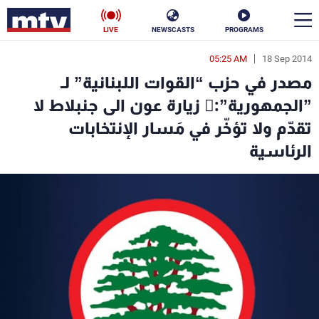
LIVE
NEWSCASTS
PROGRAMS
05:25 AM
18 Sep 2014
en
مصدر في حزب “القوات اللبنانية” لـ
الأخبار
”الجمهورية”:ّ زيارة عون الى جنبلاط لا
تقدّم ولا تؤخّر في مَسار الإنتخابات
سياسة
ناس
الرئاسية
إقتصاد
فن
منوعات
رياضة
كأس العالم
البرامج
جدول البرامج