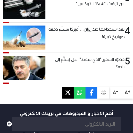
عن توقيف "شبكة الكوكايين"
4
بعد استخدامها ضدّ إيران... أميركا تتسلّم دفعة
صواريخ كبيرة!
5
قضيّة السفير "الذي سقط": هل يُسلَّم إلى
بلده؟
-
+
A
A
أهم الأخبار و الفيديوهات في بريدك الالكتروني