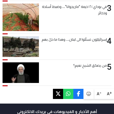
3
في بوداي: ١٦ خيمة "ماريجوانا"... وضبط أسلحة
وذخائر
4
إسرائيليّون تسلّلوا الى لبنان... وهذا ما حلّ بهم
5
من يصدّق الشيخ نعيم؟
-
+
A
A
أهم الأخبار و الفيديوهات في بريدك الالكتروني