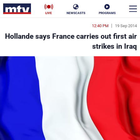
LIVE
NEWSCASTS
PROGRAMS
12:40 PM
19 Sep 2014
en
Hollande says France carries out first air
الأخبار
strikes in Iraq
سياسة
ناس
إقتصاد
فن
منوعات
رياضة
كأس العالم
البرامج
جدول البرامج