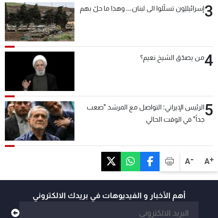
3
إسرائيليّون تسلّلوا الى لبنان... وهذا ما حلّ بهم
4
من يصدّق الشيخ نعيم؟
5
الرئيس الإيراني: التواصل مع المرشد "صعب
جداً" في الوقت الحالي
-
+
A
A
أهم الأخبار و الفيديوهات في بريدك الالكتروني