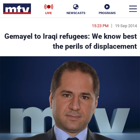
LIVE
NEWSCASTS
PROGRAMS
15:23 PM
19 Sep 2014
en
Gemayel to Iraqi refugees: We know best
الأخبار
the perils of displacement
سياسة
ناس
إقتصاد
فن
منوعات
رياضة
كأس العالم
البرامج
جدول البرامج