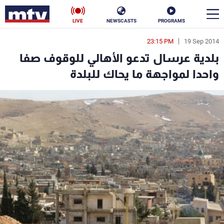
LIVE
NEWSCASTS
PROGRAMS
23:15 PM
19 Sep 2014
en
بلدية عرسال تدعو الأهالي للوقوف صفا
الأخبار
واحدا لمواجهة ما يحاك للبلدة
سياسة
ناس
إقتصاد
فن
منوعات
رياضة
كأس العالم
البرامج
جدول البرامج