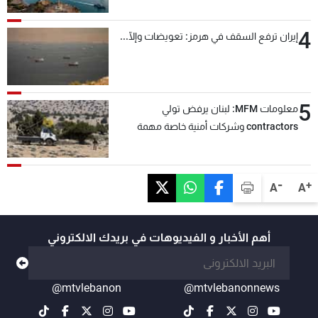
4
إيران ترفع السقف في هرمز: تعويضات وإلّا...
5
معلومات MFM: لبنان يرفض تولي
contractors وشركات أمنية خاصة مهمة
التحقق من نزع سلاح "حزب الله"
-
+
A
A
أهم الأخبار و الفيديوهات في بريدك الالكتروني
@mtvlebanon
@mtvlebanonnews