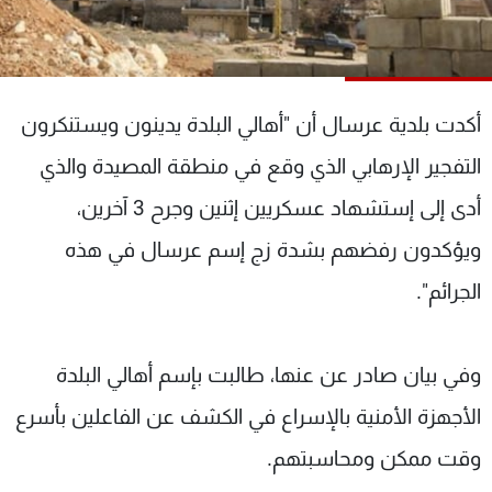
شاهد البرامج
الترددات
أكدت بلدية عرسال أن "أهالي البلدة يدينون ويستنكرون
عن MTV
وظائف
الإنـتـاج
تواصل معنا
التفجير الإرهابي الذي وقع في منطقة المصيدة والذي
لاعلاناتكم
شروط الإسـتخدام
سياسة الخصوصية
أدى إلى إستشهاد عسكريين إثنين وجرح 3 آخرين،
ويؤكدون رفضهم بشدة زج إسم عرسال في هذه
الجرائم".
وفي بيان صادر عن عنها، طالبت بإسم أهالي البلدة
الأجهزة الأمنية بالإسراع في الكشف عن الفاعلين بأسرع
وقت ممكن ومحاسبتهم.