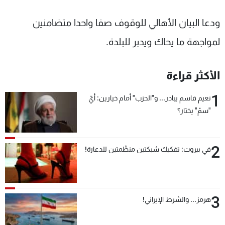
ودعا البيان الأهالي للوقوف صفا واحدا متضامنين
لمواجهة ما يحاك ويدبر للبلدة.
الأكثر قراءة
1
نعيم قاسم يبادر... و"الحزب" أمام خيارين: أيّ
"سمّ" يختار؟
2
في بيروت: تفكيك شبكتين منظّمتين للدعارة!
3
هرمز... والشرط الإيراني!