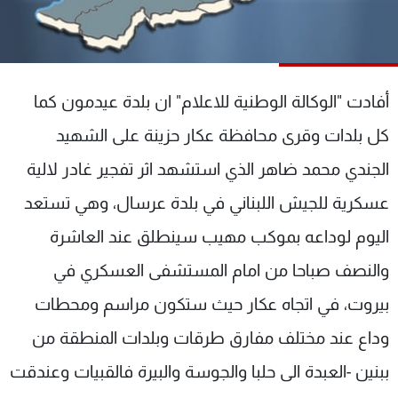
شاهد البرامج
الترددات
أفادت "الوكالة الوطنية للاعلام" ان بلدة عيدمون كما
عن MTV
وظائف
الإنـتـاج
تواصل معنا
كل بلدات وقرى محافظة عكار حزينة على الشهيد
لاعلاناتكم
شروط الإسـتخدام
سياسة الخصوصية
الجندي محمد ضاهر الذي استشهد اثر تفجير غادر لالية
عسكرية للجيش اللبناني في بلدة عرسال، وهي تستعد
اليوم لوداعه بموكب مهيب سينطلق عند العاشرة
والنصف صباحا من امام المستشفى العسكري في
بيروت، في اتجاه عكار حيث ستكون مراسم ومحطات
وداع عند مختلف مفارق طرقات وبلدات المنطقة من
ببنين -العبدة الى حلبا والجوسة والبيرة فالقبيات وعندقت