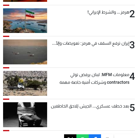
2
هرمز... والشرط الإيراني!
3
إيران ترفع السقف في هرمز: تعويضات وإلّا...
4
معلومات MFM: لبنان يرفض تولي
contractors وشركات أمنية خاصة مهمة
التحقق من نزع سلاح "حزب الله"
5
بعد خطف عسكري... الجيش يُلاحق الخاطفين