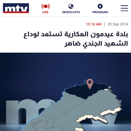
LIVE
NEWSCASTS
PROGRAMS
10:16 AM
20 Sep 2014
en
بلدة عيدمون العكارية تستعد لوداع
الأخبار
الشهيد الجندي ضاهر
سياسة
ناس
إقتصاد
فن
منوعات
رياضة
كأس العالم
البرامج
جدول البرامج