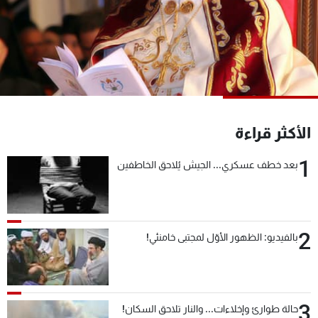
شاهد البرامج
الترددات
عن MTV
وظائف
الإنـتـاج
تواصل معنا
لاعلاناتكم
شروط الإسـتخدام
سياسة الخصوصية
الأكثر قراءة
1
بعد خطف عسكري... الجيش يُلاحق الخاطفين
2
بالفيديو: الظهور الأوّل لمجتبى خامنئي!
3
حالة طوارئ وإخلاءات... والنار تلاحق السكان!