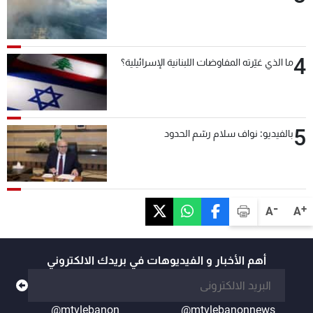
4
ما الذي غيّرته المفاوضات اللبنانية الإسرائيلية؟
5
بالفيديو: نواف سلام رسّم الحدود
-
+
A
A
أهم الأخبار و الفيديوهات في بريدك الالكتروني
@mtvlebanon
@mtvlebanonnews