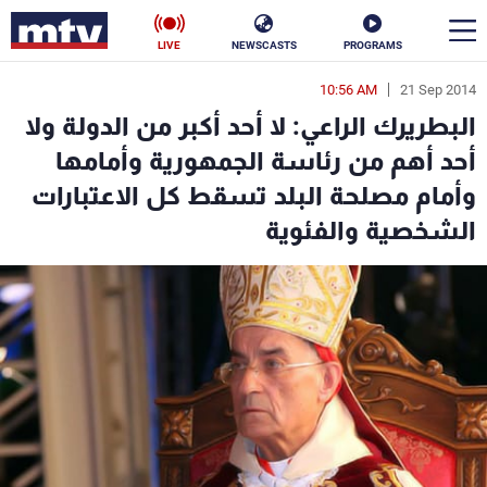
LIVE
NEWSCASTS
PROGRAMS
10:56 AM
21 Sep 2014
en
البطريرك الراعي: لا أحد أكبر من الدولة ولا
الأخبار
أحد أهم من رئاسة الجمهورية وأمامها
وأمام مصلحة البلد تسقط كل الاعتبارات
سياسة
ناس
الشخصية والفئوية
إقتصاد
فن
منوعات
رياضة
كأس العالم
البرامج
جدول البرامج