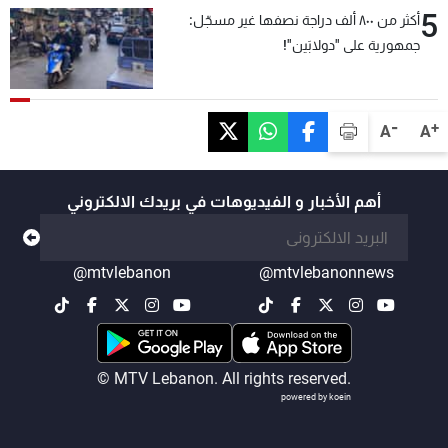
5
أكثر من ٨٠٠ ألف دراجة نصفها غير مسجّل:
جمهورية على "دولابَين"!
-
+
A
A
أهم الأخبار و الفيديوهات في بريدك الالكتروني
@mtvlebanon
@mtvlebanonnews
© MTV Lebanon. All rights reserved.
powered by koein