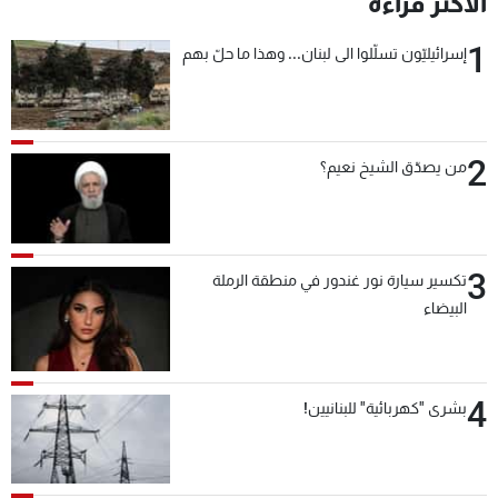
الأكثر قراءة
شاهد البرامج
1
الترددات
إسرائيليّون تسلّلوا الى لبنان... وهذا ما حلّ بهم
عن MTV
وظائف
الإنـتـاج
تواصل معنا
2
من يصدّق الشيخ نعيم؟
لاعلاناتكم
شروط الإسـتخدام
سياسة الخصوصية
3
تكسير سيارة نور غندور في منطقة الرملة
البيضاء
4
بشرى "كهربائية" للبنانيين!