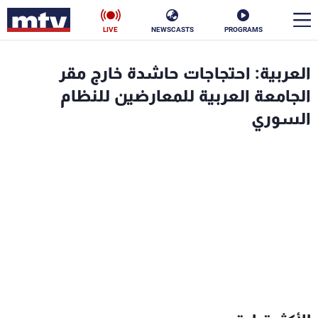
LIVE
NEWSCASTS
PROGRAMS
en
العربية: احتجاجات حاشدة خارج مقر
الأخبار
الجامعة العربية للمعارضين للنظام
السوري
سياسة
ناس
إقتصاد
فن
منوعات
رياضة
كأس العالم
البرامج
جدول البرامج