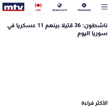
LIVE
NEWSCASTS
PROGRAMS
en
ناشطون: 36 قتيلا بينهم 11 عسكريا في
الأخبار
سوريا اليوم
سياسة
ناس
إقتصاد
فن
منوعات
رياضة
كأس العالم
البرامج
الأكثر قراءة
جدول البرامج