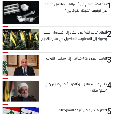
1
بعد انكشافهم في أستراليا... تفاصيل جديدة
شاهد البرامج
عن توقيف "شبكة الكوكايين"
الترددات
عن MTV
وظائف
2
أنفاق "حزب الله" من البقاع إلى كسروان فجبيل
الإنـتـاج
تواصل معنا
وصولاً إلى المختارة... التفاصيل في نشرة الأخبار
لاعلاناتكم
شروط الإسـتخدام
بعد قليل
سياسة الخصوصية
3
الرئيس عون ردّ 4 قوانين إلى مجلس النواب
4
نعيم قاسم يبادر... و"الحزب" أمام خيارين: أيّ
"سمّ" يختار؟
5
أخطر ما دار داخل غرفة المفاوضات