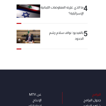
4
ما الذي غيّرته المفاوضات اللبنانية
الإسرائيلية؟
5
بالفيديو: نواف سلام رسّم
الحدود
البرامج
عن MTV
جدول البرامج
الإنـتـاج
شاهد البرامج
لاعلاناتكم