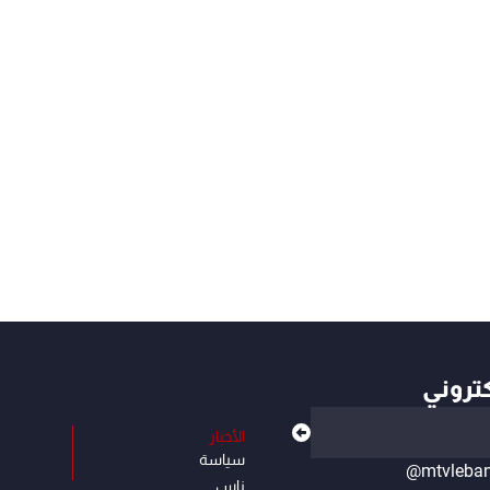
كتروني
الأخبار
سياسة
@mtvleba
ناس