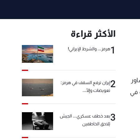
الأكثر قراءة
1
هرمز... والشرط الإيراني!
اور
2
إيران ترفع السقف في هرمز:
تعويضات وإلّا...
ة في
3
بعد خطف عسكري... الجيش
يُلاحق الخاطفين