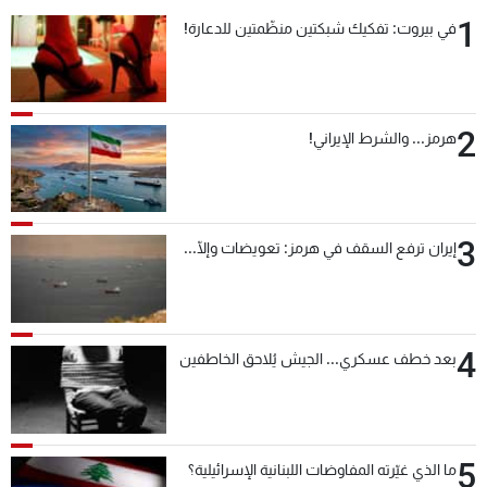
شاهد البرامج
1
في بيروت: تفكيك شبكتين منظّمتين للدعارة!
الترددات
عن MTV
وظائف
2
هرمز... والشرط الإيراني!
الإنـتـاج
تواصل معنا
لاعلاناتكم
شروط الإسـتخدام
سياسة الخصوصية
3
إيران ترفع السقف في هرمز: تعويضات وإلّا...
4
بعد خطف عسكري... الجيش يُلاحق الخاطفين
5
ما الذي غيّرته المفاوضات اللبنانية الإسرائيلية؟