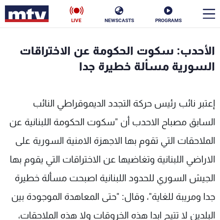
LIVE
NEWSCASTS
PROGRAMS
en
الأحدب: سكوت الحكومة عن الاختراقات
الأخبار
السورية مسألة خطيرة جدا
سياسة
ناس
إعتبر نائب رئيس حركة التجدد الديموقراطي النائب
إقتصاد
فن
السابق مصباح الاحدب أن "سكوت الحكومة اللبنانية عن
منوعات
رياضة
الملاحقات التي تقوم بها الاجهزة الامنية السورية على
كأس العالم
الاراضي اللبنانية وتغاضيها عن الاختراقات التي يقوم بها
الجيش السوري للحدود اللبنانية اصبحت مسألة خطيرة
جدا ومريبة للغاية"، وقال: "حتى المعاهدة الموجودة بين
البرامج
البلدين لا تتيح ابدا هذه الخروقات ولا هذه الملاحقات،
جدول البرامج