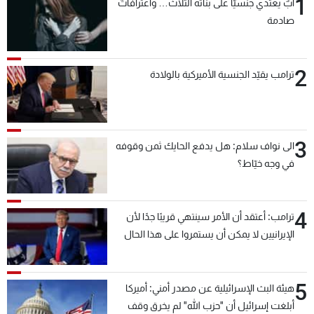
1
أبٌ يعتدي جنسيّاً على بناته الثلاث… واعترافاتٌ
صادمة
2
ترامب يقيّد الجنسية الأميركية بالولادة
3
الى نواف سلام: هل يدفع الحايك ثمن وقوفه
في وجه خيّاط؟
4
ترامب: أعتقد أن الأمر سينتهي قريبًا جدًا لأن
الإيرانيين لا يمكن أن يستمروا على هذا الحال
5
هيئة البث الإسرائيلية عن مصدر أمني: أميركا
أبلغت إسرائيل أن "حزب الله" لم يخرق وقف