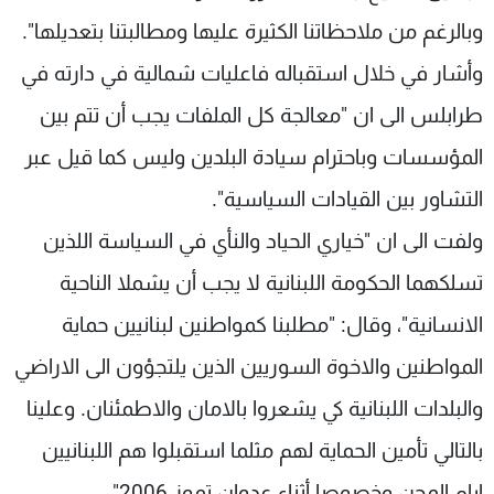
شاهد البرامج
وبالرغم من ملاحظاتنا الكثيرة عليها ومطالبتنا بتعديلها".
الترددات
وأشار في خلال استقباله فاعليات شمالية في دارته في
طرابلس الى ان "معالجة كل الملفات يجب أن تتم بين
عن MTV
وظائف
الإنـتـاج
تواصل معنا
المؤسسات وباحترام سيادة البلدين وليس كما قيل عبر
لاعلاناتكم
شروط الإسـتخدام
التشاور بين القيادات السياسية".
سياسة الخصوصية
ولفت الى ان "خياري الحياد والنأي في السياسة اللذين
تسلكهما الحكومة اللبنانية لا يجب أن يشملا الناحية
الانسانية"، وقال: "مطلبنا كمواطنين لبنانيين حماية
المواطنين والاخوة السوريين الذين يلتجؤون الى الاراضي
والبلدات اللبنانية كي يشعروا بالامان والاطمئنان. وعلينا
بالتالي تأمين الحماية لهم مثلما استقبلوا هم اللبنانيين
ايام المحن وخصوصا أثناء عدوان تموز 2006".