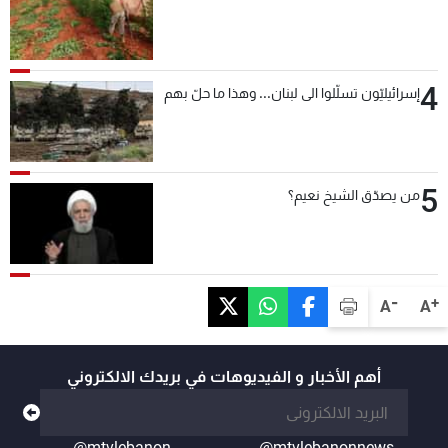
4
إسرائيليّون تسلّلوا الى لبنان... وهذا ما حلّ بهم
5
من يصدّق الشيخ نعيم؟
-
+
A
A
أهم الأخبار و الفيديوهات في بريدك الالكتروني
@mtvlebanon
@mtvlebanonnews