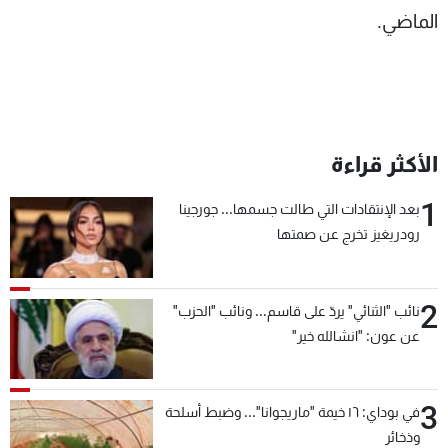
الماضي.
الأكثر قراءة
1
بعد الإنتقادات التي طالت جسمها... جورجينا
رودريغيز تخرج عن صمتها
2
نائب "الثنائي" يردّ على قاسم... ونائب "الحزب"
عن عون: "انشالله خير"
3
في بوداي: ١٦ خيمة "ماريجوانا"... وضبط أسلحة
وذخائر