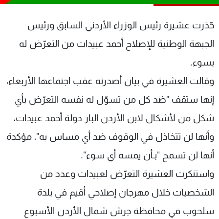
شاهد البرامج
الترددات
حّذرت عشيرة رئيس الوزراء الأردني السابق ورئيس
الجبهة الوطنية للإصلاح أحمد عبيدات من التعرّض له
عن MTV
وظائف
بسوء.
الإنـتـاج
تواصل معنا
لاعلاناتكم
شروط الإسـتخدام
وقالت العشيرة في بيان أصدرته عقب اجتماعها الأربعاء،
سياسة الخصوصية
إنها ستقف "ضد كل من تسوّل له نفسه التعرّض بأي
شكل من لأشكال لابن الأردن البار دولة أحمد عبيدات،
وأنها لن تتخاذل في الوقوف ضد أي مساس به"، مؤكدة
أنها لن تسمح "بـأن يمسه أي سوء".
واستنكرت العشيرة التعرّض لعبيدات وعدد من
الشخصيات خلال مهرجان إصلاحي أقيم في بلدة
سلحوب في محافظة جرش شمال الأردن الأسبوع