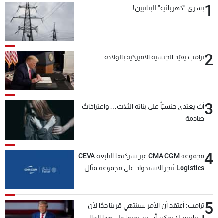
1
بشرى "كهربائية" للبنانيين!
شاهد البرامج
الترددات
2
عن MTV
وظائف
ترامب يقيّد الجنسية الأميركية بالولادة
الإنـتـاج
تواصل معنا
لاعلاناتكم
شروط الإسـتخدام
سياسة الخصوصية
3
أبٌ يعتدي جنسيّاً على بناته الثلاث… واعترافاتٌ
صادمة
4
مجموعة CMA CGM عبر شركتها التابعة CEVA
Logistics تُنجز الاستحواذ على مجموعة فتّال
5
ترامب: أعتقد أن الأمر سينتهي قريبًا جدًا لأن
الإيرانيين لا يمكن أن يستمروا على هذا الحال