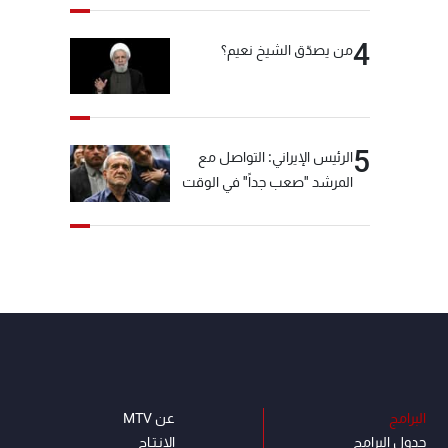
4
من يصدّق الشيخ نعيم؟
5
الرئيس الإيراني: التواصل مع
المرشد "صعب جداً" في الوقت
الحالي
البرامج
عن MTV
جدول البرامج
الإنـتـاج