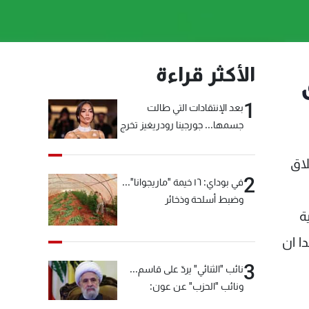
الأكثر قراءة
1
بعد الإنتقادات التي طالت
جسمها... جورجينا رودريغيز تخرج
عن صمتها
لاق
2
في بوداي: ١٦ خيمة "ماريجوانا"...
وضبط أسلحة وذخائر
ة
ا ان
3
نائب "الثنائي" يردّ على قاسم...
ونائب "الحزب" عن عون:
"انشالله خير"